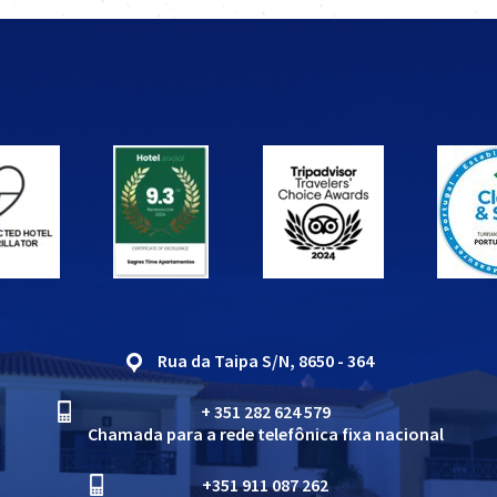
Rua da Taipa S/N, 8650 - 364
+ 351 282 624 579
Chamada para a rede telefônica fixa nacional
+351 911 087 262